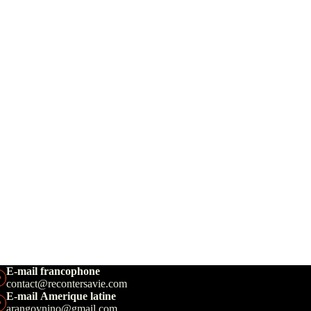
E-mail francophone
contact@recontersavie.com
E-mail Amerique latine
arangoynino@gmail.com