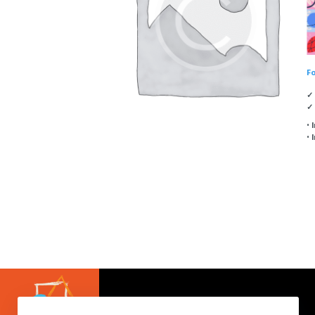
Fo
✓
✓
•
•