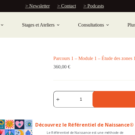
> Newsletter
> Contact
> Podcasts
Stages et Ateliers
Consultations
Plu
Parcours 1 – Module 1 – Étude des zones 
360,00
€
Découvrez le Référentiel de Naissance®
Le Référentiel de Naissance est une méthode de