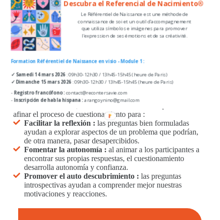
Descubra el Referencial de Nacimiento®
Prevenir el agotamiento
: al reflexionar sobre las
Le Référentiel de Naissance est une méthode de
experiencias propias y compartirlas con sus colegas, los
connaissance de soi et un outil d'accompagnement
profesionales pueden evitar el agotamiento (burnout) y
que utiliza símbolos e imágenes para promover
mantener la pasión por su trabajo.
l'expression de ses émotions et de sa créativité.
Reforzar la calidad del servicio :
el análisis periódico
permite identificar y corregir las prácticas ineficaces, lo
que conduce a un acompañamiento de mayor calidad.
Formation Référentiel de Naissance en visio - Module 1 :
Desarrollo profesional :
estos espacios de intercambio de
✓ Samedi 14 mars 2026
: 09h30-12h30 / 13h45-15h45 (heure de Paris)
experiencias contribuyen al desarrollo personal y
✓ Dimanche 15 mars 2026
: 09h30-12h30 / 13h45-15h45 (heure de Paris)
profesional, ya que enriquecen las competencias y amplían
-
Registro francófono :
contact@recontersavie.com
los horizontes.
-
Inscripción de habla hispana :
arangoynino@gmail.com
A nivel individual
,
estos talleres son una oportunidad de
afinar el proceso de cuestionamiento para :
Facilitar la reflexión :
las preguntas bien formuladas
ayudan a explorar aspectos de un problema que podrían,
de otra manera, pasar desapercibidos.
Fomentar la autonomía :
al animar a los participantes a
encontrar sus propias respuestas, el cuestionamiento
desarrolla autonomía y confianza.
Promover el auto descubrimiento :
las preguntas
introspectivas ayudan a comprender mejor nuestras
motivaciones y reacciones.