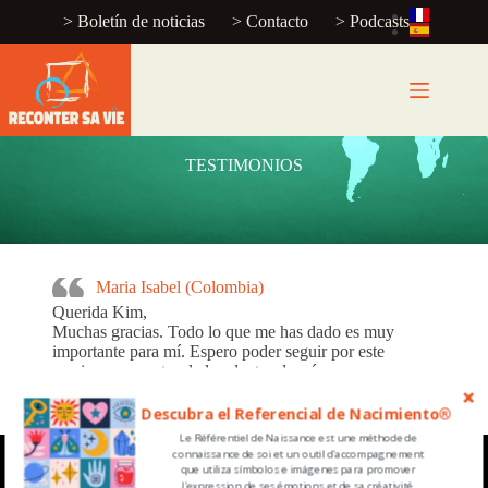
> Boletín de noticias
> Contacto
> Podcasts
TESTIMONIOS
Maria Isabel (Colombia)
Querida Kim,
Muchas gracias. Todo lo que me has dado es muy
importante para mí. Espero poder seguir por este
camino y encontrar la luz dentro de mí.
Gracias de nuevo por su tiempo.
Descubra el Referencial de Nacimiento®
Le Référentiel de Naissance est une méthode de
connaissance de soi et un outil d'accompagnement
que utiliza símbolos e imágenes para promover
l'expression de ses émotions et de sa créativité.