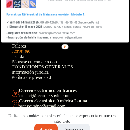
Formation Référentiel de Naissance en visio - Module 1 :
✓ Samedi 14 mars 2026
: 09h30-12h30 / 13h45-15h45 (heure de Paris)
BIENVENIDA
✓ Dimanche 15 mars 2026
: 09h30-12h30 / 13h45-15h45 (heure de Paris)
A propósito
-
Registro francófono :
contact@recontersavie.com
de mi historia
-
Inscripción de habla hispana :
arangoynino@gmail.com
Capacitaciónes
Talleres
Consultas
Tienda
Póngase en contacto con
CONDICIONES GENERALES
Información jurídica
Política de privacidad
Correo electrónico en francés
contact@recontersavie.com
Correo electrónico América Latina
arangoynino@gmail.com
Teléfono francés
Utilizamos cookies para ofrecerle la mejor experiencia en nuestro
+33(0)6 67 46 19 00
Teléfono América Latina
sitio web.
+57 311 2891224
Acepte
Disminución